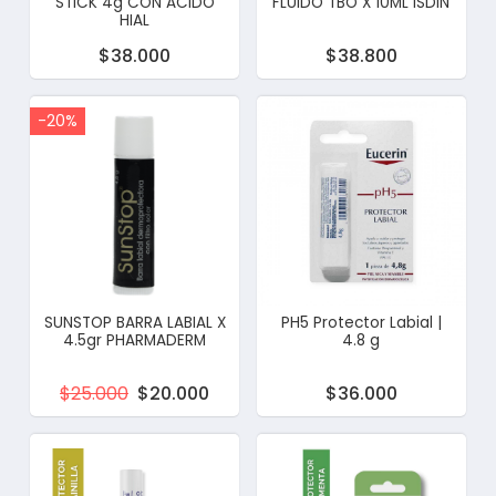
STICK 4g CON ACIDO
FLUIDO TBO X 10ML ISDIN
HIAL
$38.000
$38.800
-20%
SUNSTOP BARRA LABIAL X
PH5 Protector Labial |
4.5gr PHARMADERM
4.8 g
$25.000
$20.000
$36.000