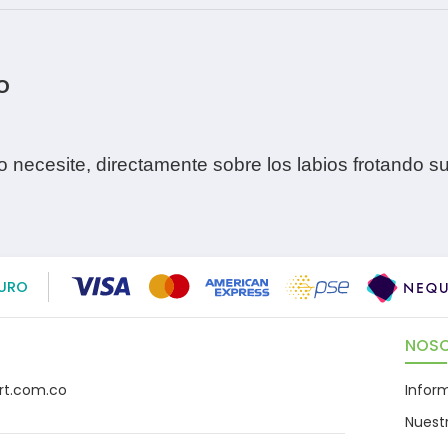
O
lo necesite, directamente sobre los labios frotando 
URO
NOS
rt.com.co
Infor
Nuest