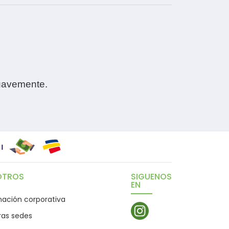
suavemente.
OTROS
SIGUENOS
EN
mación corporativa
ras sedes