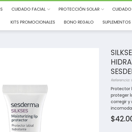
S
CUIDADO FACIAL
PROTECCIÓN SOLAR
CUIDADO
KITS PROMOCIONALES
BONO REGALO
SUPLEMENTOS 
SILKS
HIDRA
SESD
Referencia:
Protector 
proteger l
corregir y
incomoda 
$42.0