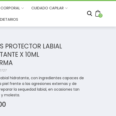
 CORPORAL
CUIDADO CAPILAR
0
DIETARIOS
ES PROTECTOR LABIAL
TANTE X 10ML
ERMA
 0727
labial hidratante, con ingredientes capaces de
a piel frente a las agresiones externas y de
 reparar la sequedad labial, en ocasiones tan
y molesta.
00